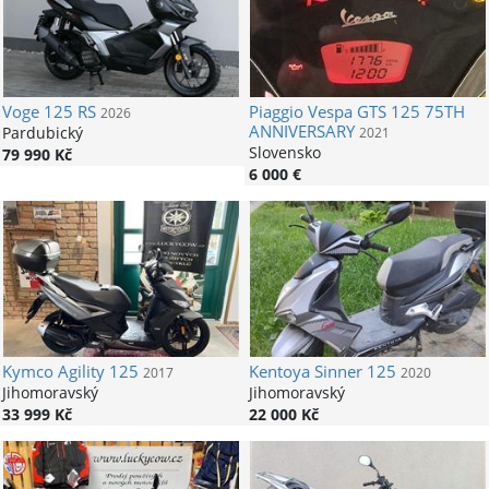
Voge
125 RS
Piaggio
Vespa GTS 125 75TH
2026
ANNIVERSARY
Pardubický
2021
Slovensko
79 990 Kč
6 000 €
Kymco
Agility 125
Kentoya
Sinner 125
2017
2020
Jihomoravský
Jihomoravský
33 999 Kč
22 000 Kč