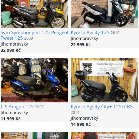
Sym
Symphony ST 125 Peugeot
Kymco
Agility 125
2010
Tweet 125
Jihomoravský
2009
Jihomoravský
22 999 Kč
32 999 Kč
CPI
Aragon 125
Kymco
Agility City+ 125i CBS
2007
Jihomoravský
2014
Jihomoravský
11 999 Kč
14 999 Kč