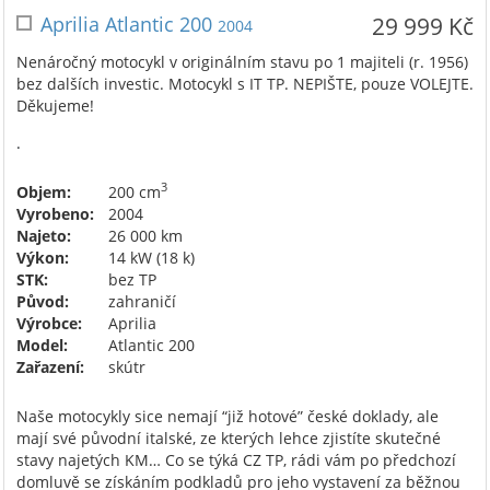
Aprilia Atlantic 200
29 999 Kč
2004
Nenáročný motocykl v originálním stavu po 1 majiteli (r. 1956)
bez dalších investic. Motocykl s IT TP. NEPIŠTE, pouze VOLEJTE.
Děkujeme!
.
3
Objem:
200 cm
Vyrobeno:
2004
Najeto:
26 000 km
Výkon:
14 kW (18 k)
STK:
bez TP
Původ:
zahraničí
Výrobce:
Aprilia
Model:
Atlantic 200
Zařazení:
skútr
Naše motocykly sice nemají “již hotové” české doklady, ale
mají své původní italské, ze kterých lehce zjistíte skutečné
stavy najetých KM… Co se týká CZ TP, rádi vám po předchozí
domluvě se získáním podkladů pro jeho vystavení za běžnou