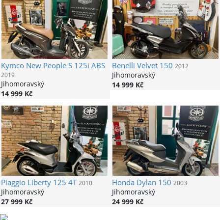
Kymco
New People S 125i ABS
Benelli
Velvet 150
2012
Jihomoravský
2019
Jihomoravský
14 999 Kč
14 999 Kč
Piaggio
Liberty 125 4T
Honda
Dylan 150
2010
2003
Jihomoravský
Jihomoravský
27 999 Kč
24 999 Kč