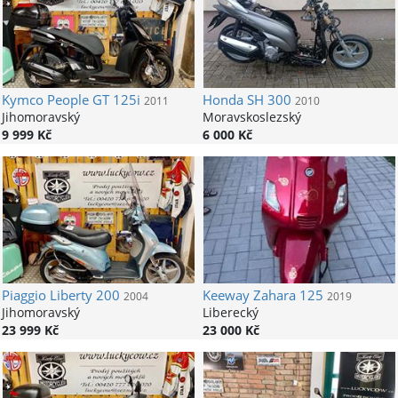
Kymco
People GT 125i
Honda
SH 300
2011
2010
Jihomoravský
Moravskoslezský
9 999 Kč
6 000 Kč
Piaggio
Liberty 200
Keeway
Zahara 125
2004
2019
Jihomoravský
Liberecký
23 999 Kč
23 000 Kč