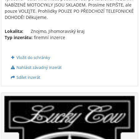
NABÍZENÉ MOTOCYKLY JSOU SKLADEM. Prosíme NEPIŠTE, ale
pouze VOLEJTE. Prohlidky POUZE PO PŘEDCHOZÍ TELEFONICKÉ
DOHODĚ! Děkujeme.
Lokalita:
Znojmo, Jihomoravský kraj
Typ inzerátu:
firemní inzerce
Vložit do schránky
Nahlásit závadný inzerát
Sdílet inzerát