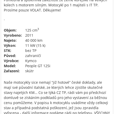
kolech s motorem silným. Motocykl po 1 majiteli s IT TP.
Prosíme pouze VOLAT. Děkujeme!
.
3
Objem:
125 cm
Vyrobeno:
2011
Najeto:
40 000 km
Výkon:
11 kW (15 k)
STK:
bez TP
Původ:
zahraničí
Výrobce:
Kymco
Model:
People GT 125i
Zařazení:
skútr
Naše motocykly sice nemají “již hotové” české doklady, ale
mají své původní italské, ze kterých lehce zjistíte skutečné
stavy najetých KM… Co se týká CZ TP, rádi vám po předchozí
domluvě se získáním podkladů pro jeho vystavení za běžnou
cenu pomůžeme. V popisu k motocyklu uvádíme vždy celkový
stav a případná podstatná poškození, jež jsou zpravidla
vyfocena - další informace podáme rádi po telefonu. VŠECHNY