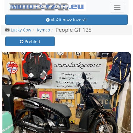
Vložit nový inzerát
People GT 125i
Lucky Cow
Kymco
Přehled