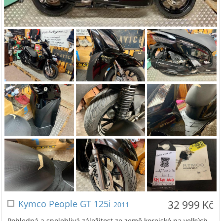
Kymco People GT 125i
32 999 Kč
2011
Pohledná a spolehlivá záležitost ze země korejské na velkých