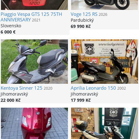
Piaggio
Vespa GTS 125 75TH
Voge
125 RS
2026
ANNIVERSARY
Pardubický
2021
Slovensko
69 990 Kč
6 000 €
Kentoya
Sinner 125
Aprilia
Leonardo 150
2020
2002
Jihomoravský
Jihomoravský
22 000 Kč
17 999 Kč