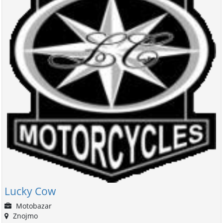
Lucky Cow
Motobazar
Znojmo