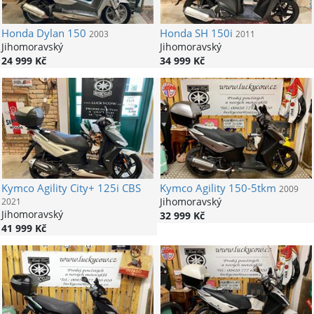
Honda
Dylan 150
Honda
SH 150i
2003
2011
Jihomoravský
Jihomoravský
24 999 Kč
34 999 Kč
Kymco
Agility City+ 125i CBS
Kymco
Agility 150-5tkm
2009
Jihomoravský
2021
Jihomoravský
32 999 Kč
41 999 Kč