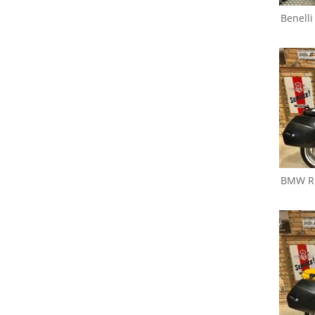
Benelli
BMW
R 1100 R
BMW
R
BMW
R 1100 S