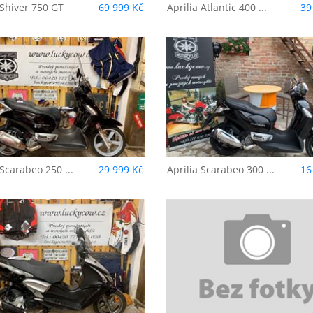
Shiver 750 GT
69 999 Kč
Aprilia
Atlantic 400 ...
39
prilia
Scarabeo 300
Benelli
Caffé Ner
ight
Scarabeo 250 ...
29 999 Kč
Aprilia
Scarabeo 300 ...
16
enelli
BN 125
BMW
K 1200 LT