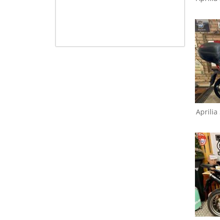
Aprilia
Sportcity 200
A
F
Aprilia
Aprilia
Shiver 750 GT
A
S