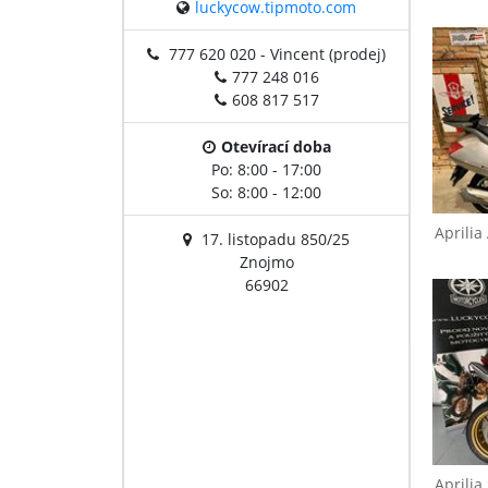
luckycow.tipmoto.com
Aprilia
Atlantic 200
A
777 620 020 - Vincent (prodej)
777 248 016
608 817 517
Otevírací doba
Po: 8:00 - 17:00
So: 8:00 - 12:00
Aprilia
17. listopadu 850/25
Znojmo
66902
Aprilia
SL 750 Shiver
A
Aprilia