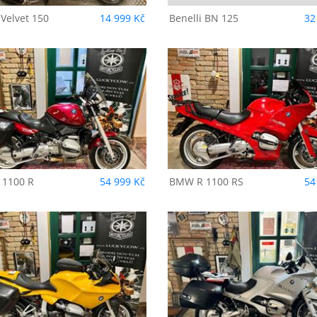
Velvet 150
14 999 Kč
Benelli
BN 125
32
BMW
R 1100 RS
BMW
R 1100 RS
 1100 R
54 999 Kč
BMW
R 1100 RS
54
BMW
R 1150 RS
BMW
R 1150 RT