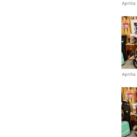
Aprilia
Aprilia
Scarabeo 250 i.e
A
Light
L
Aprilia
Benelli
Velvet 150
B