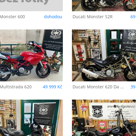
Monster 600
dohodou
Ducati
Monster S2R
69
ucati
Monster 620
Ducati
Monster 6
ark i.e.
Dark i.e.
Multistrada 620
49 999 Kč
Ducati
Monster 620 Da ...
39
Honda
VT 600 C
Honda
SH 150i
Shadow