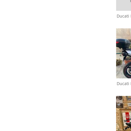
Ducati
Ducati
Multistrada 620
D
D
Ducati
Gilera
Nexus 250