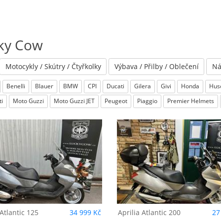
ky Cow
Motocykly / Skútry / Čtyřkolky
Výbava / Přilby / Oblečení
Ná
Benelli
Blauer
BMW
CPI
Ducati
Gilera
Givi
Honda
Hus
i
Moto Guzzi
Moto Guzzi JET
Peugeot
Piaggio
Premier Helmets
prilia
Atlantic 200
Aprilia
Atlantic 20
Atlantic 125
34 999 Kč
Aprilia
Atlantic 200
27