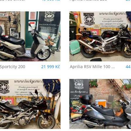
prilia
RSV Mille 1000 SL
Aprilia
Atlantic 50
alco
Sprint
Sportcity 200
21 999 Kč
Aprilia
RSV Mille 100 ...
44
prilia
Atlantic 400
Aprilia
Scarabeo 
print
Light