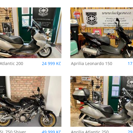
prilia
Leonardo 150
Aprilia
Leonardo 
Atlantic 200
24 999 Kč
Aprilia
Leonardo 150
17
prilia
Atlantic 250
Aprilia
RSV 1000 
SL 750 Shiver
49 999 Kč
Aprilia
Atlantic 250
29