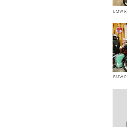
BMW
R
BMW
R 1200 GS
BMW
R
Ducati
Monster 600
D