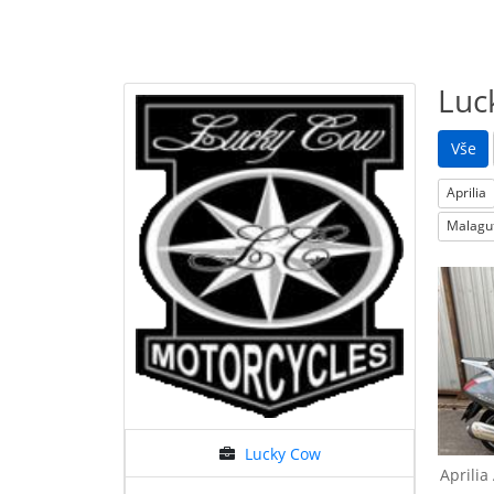
Luc
Vše
Aprilia
Malagut
Aprilia
Atlantic 125
A
Lucky Cow
Aprilia