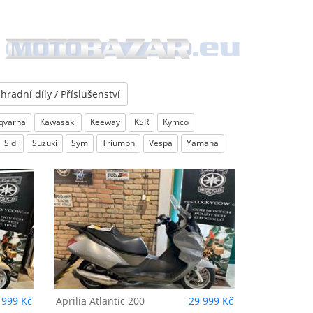
hradní díly / Příslušenství
qvarna
Kawasaki
Keeway
KSR
Kymco
Sidi
Suzuki
Sym
Triumph
Vespa
Yamaha
0
 999 Kč
Aprilia
Atlantic 200
29 999 Kč