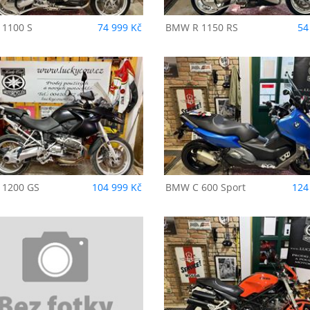
 1100 S
74 999 Kč
BMW
R 1150 RS
54
BMW
C 600 Sport
BMW
R 850 RT
 1200 GS
104 999 Kč
BMW
C 600 Sport
124
ucati
Monster S2R
Ducati
ST 2