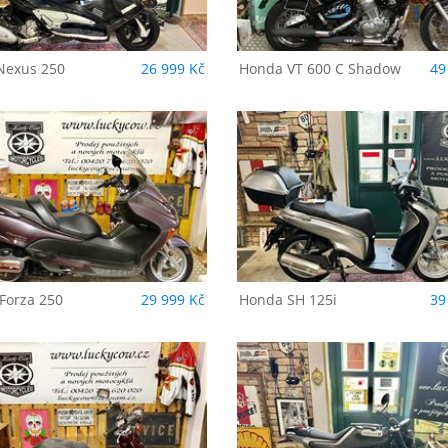
exus 250
26 999 Kč
Honda
VT 600 C Shadow
49
Honda
SH 125i
Honda
Dylan 150
Forza 250
29 999 Kč
Honda
SH 125i
39
Husqvarna
Svartpilen
Kawasaki
ER - 5
125