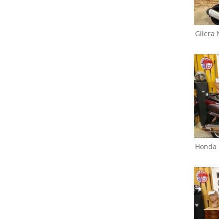
Gilera
N
Honda
Forza 250
Honda
Honda
Shadow 50