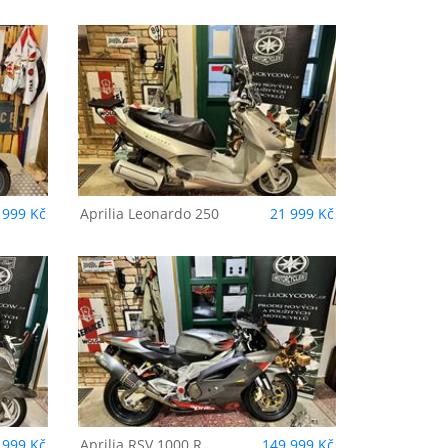
250
 999 Kč
Aprilia
Leonardo 250
21 999 Kč
R
 999 Kč
Aprilia
RSV 1000 R
149 999 Kč