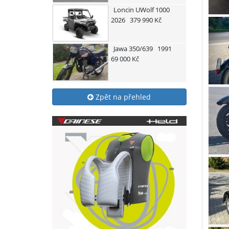
Loncin
UWolf 1000
2026
379 990 Kč
Jawa
350/639
1991
69 000 Kč
Zpět na přehled