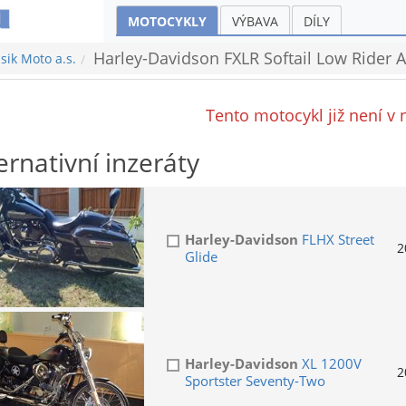
MOTOCYKLY
VÝBAVA
DÍLY
Harley-Davidson FXLR Softail Low Rider
sik Moto a.s.
Tento motocykl již není v 
ernativní inzeráty
Harley-Davidson
FLHX Street
2
Glide
Harley-Davidson
XL 1200V
2
Sportster Seventy-Two