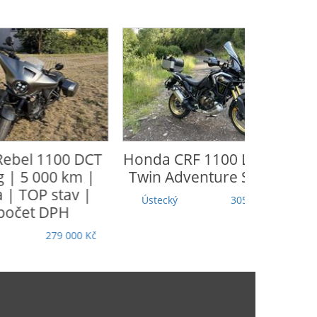
Honda
CRF 1100 L Africa
CFmoto
65
Twin Adventure Sports
Moravskoslezský
Ústecký
305 000 Kč