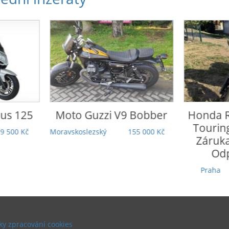
o Guzzi
V9 Bobber
Honda
Rebel 1100 DCT
Touring | 5 000 km |
koslezský
155 000 Kč
Záruka | TOP stav |
Odpočet DPH
Praha
279 000 Kč
y zpracování cookies