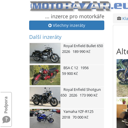
... inzerce pro motorkáře
Kla
Všechny inzeráty
Další inzeráty
Royal Enfield
Bullet 650
Alt
2026
189 990 Kč
BSA
C 12
1956
59 900 Kč
Royal Enfield
Shotgun
650
2026
173 990 Kč
Yamaha
YZF-R125
2018
70 000 Kč