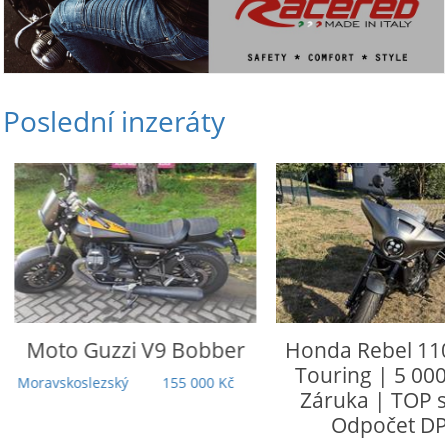
Poslední inzeráty
Moto Guzzi
V9 Bobber
Honda
Rebel 110
Touring | 5 000
Moravskoslezský
155 000 Kč
Záruka | TOP st
Odpočet DP